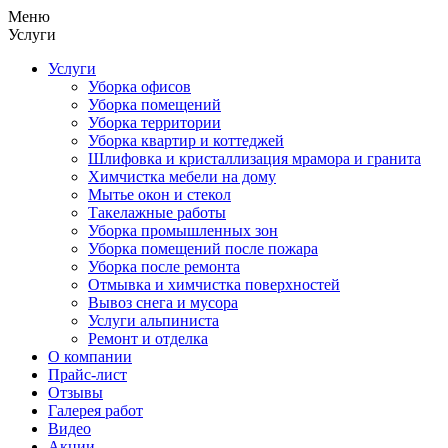
Меню
Услуги
Услуги
Уборка офисов
Уборка помещений
Уборка территории
Уборка квартир и коттеджей
Шлифовка и кристаллизация мрамора и гранита
Химчистка мебели на дому
Мытье окон и стекол
Такелажные работы
Уборка промышленных зон
Уборка помещений после пожара
Уборка после ремонта
Отмывка и химчистка поверхностей
Вывоз снега и мусора
Услуги альпиниста
Ремонт и отделка
О компании
Прайс-лист
Отзывы
Галерея работ
Видео
Акции