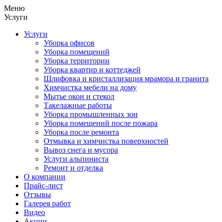
Меню
Услуги
Услуги
Уборка офисов
Уборка помещений
Уборка территории
Уборка квартир и коттеджей
Шлифовка и кристаллизация мрамора и гранита
Химчистка мебели на дому
Мытье окон и стекол
Такелажные работы
Уборка промышленных зон
Уборка помещений после пожара
Уборка после ремонта
Отмывка и химчистка поверхностей
Вывоз снега и мусора
Услуги альпиниста
Ремонт и отделка
О компании
Прайс-лист
Отзывы
Галерея работ
Видео
Акции