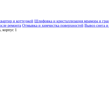
квартир и коттеджей
Шлифовка и кристаллизация мрамора и гра
осле ремонта
Отмывка и химчистка поверхностей
Вывоз снега и
, корпус 1