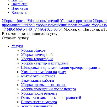
Вакансии
Партнеры
Контакты
Уборка офисов
Уборка помещений
Уборка территории
Уборка 
промышленных зон
Уборка помещений после пожара
Уборка п
+7 (495) 669-54-40
+7 (495) 025-05-54
Москва, ул. Нагорная, д.15
Весь комплекс
клининговых услуг
Оставить заявку
Услуги
Уборка офисов
Уборка помещений
Уборка территории
Уборка квартир и коттеджей
Шлифовка и кристаллизация мрамора и гранита
Химчистка мебели на дому
Мытье окон и стекол
Такелажные работы
Уборка промышленных зон
Уборка помещений после пожара
Уборка после ремонта
Отмывка и химчистка поверхностей
Вывоз снега и мусора
Услуги альпиниста