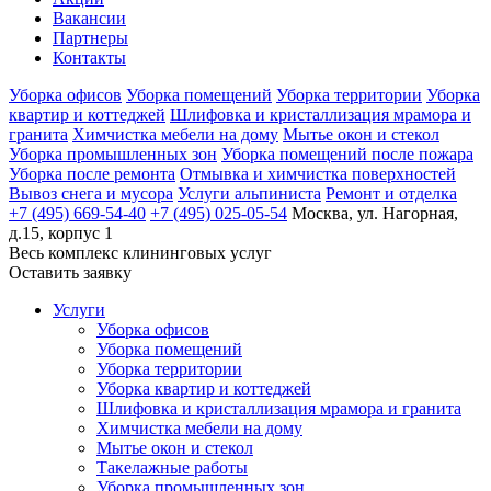
Вакансии
Партнеры
Контакты
Уборка офисов
Уборка помещений
Уборка территории
Уборка
квартир и коттеджей
Шлифовка и кристаллизация мрамора и
гранита
Химчистка мебели на дому
Мытье окон и стекол
Уборка промышленных зон
Уборка помещений после пожара
Уборка после ремонта
Отмывка и химчистка поверхностей
Вывоз снега и мусора
Услуги альпиниста
Ремонт и отделка
+7 (495) 669-54-40
+7 (495) 025-05-54
Москва, ул. Нагорная,
д.15, корпус 1
Весь комплекс
клининговых услуг
Оставить заявку
Услуги
Уборка офисов
Уборка помещений
Уборка территории
Уборка квартир и коттеджей
Шлифовка и кристаллизация мрамора и гранита
Химчистка мебели на дому
Мытье окон и стекол
Такелажные работы
Уборка промышленных зон