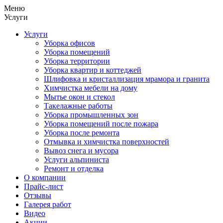
Меню
Услуги
Услуги
Уборка офисов
Уборка помещений
Уборка территории
Уборка квартир и коттеджей
Шлифовка и кристаллизация мрамора и гранита
Химчистка мебели на дому
Мытье окон и стекол
Такелажные работы
Уборка промышленных зон
Уборка помещений после пожара
Уборка после ремонта
Отмывка и химчистка поверхностей
Вывоз снега и мусора
Услуги альпиниста
Ремонт и отделка
О компании
Прайс-лист
Отзывы
Галерея работ
Видео
Акции