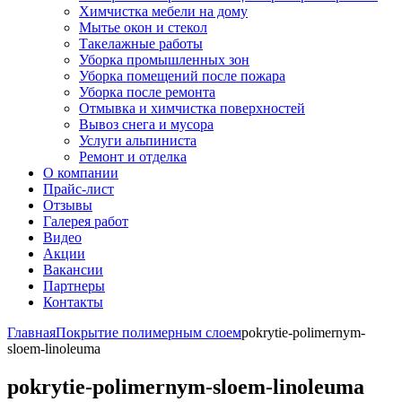
Химчистка мебели на дому
Мытье окон и стекол
Такелажные работы
Уборка промышленных зон
Уборка помещений после пожара
Уборка после ремонта
Отмывка и химчистка поверхностей
Вывоз снега и мусора
Услуги альпиниста
Ремонт и отделка
О компании
Прайс-лист
Отзывы
Галерея работ
Видео
Акции
Вакансии
Партнеры
Контакты
Главная
Покрытие полимерным слоем
pokrytie-polimernym-
sloem-linoleuma
pokrytie-polimernym-sloem-linoleuma