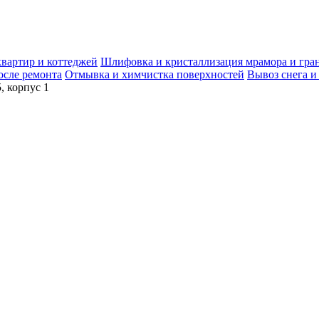
квартир и коттеджей
Шлифовка и кристаллизация мрамора и гра
осле ремонта
Отмывка и химчистка поверхностей
Вывоз снега и
, корпус 1