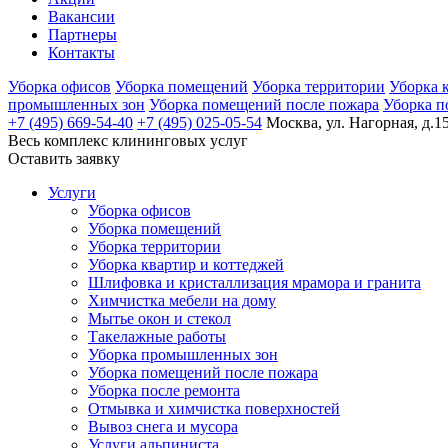
Вакансии
Партнеры
Контакты
Уборка офисов
Уборка помещений
Уборка территории
Уборка 
промышленных зон
Уборка помещений после пожара
Уборка п
+7 (495) 669-54-40
+7 (495) 025-05-54
Москва, ул. Нагорная, д.15
Весь комплекс
клининговых услуг
Оставить заявку
Услуги
Уборка офисов
Уборка помещений
Уборка территории
Уборка квартир и коттеджей
Шлифовка и кристаллизация мрамора и гранита
Химчистка мебели на дому
Мытье окон и стекол
Такелажные работы
Уборка промышленных зон
Уборка помещений после пожара
Уборка после ремонта
Отмывка и химчистка поверхностей
Вывоз снега и мусора
Услуги альпиниста