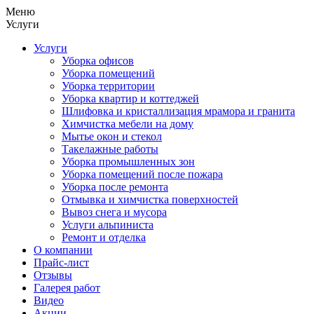
Меню
Услуги
Услуги
Уборка офисов
Уборка помещений
Уборка территории
Уборка квартир и коттеджей
Шлифовка и кристаллизация мрамора и гранита
Химчистка мебели на дому
Мытье окон и стекол
Такелажные работы
Уборка промышленных зон
Уборка помещений после пожара
Уборка после ремонта
Отмывка и химчистка поверхностей
Вывоз снега и мусора
Услуги альпиниста
Ремонт и отделка
О компании
Прайс-лист
Отзывы
Галерея работ
Видео
Акции