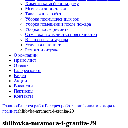
Химчистка мебели на дому
Мытье окон и стекол
Такелажные работы
Уборка промышленных зон
Уборка помещений после пожара
Уборка после ремонта
Отмывка и химчистка поверхностей
Вывоз снега и мусора
Услуги альпиниста
Ремонт и отделка
О компании
Прайс-лист
Отзывы
Галерея работ
Видео
Акции
Вакансии
Партнеры
Контакты
Главная
Галерея работ
Галерея работ: шлифовка мрамора и
гранита
shlifovka-mramora-i-granita-29
shlifovka-mramora-i-granita-29